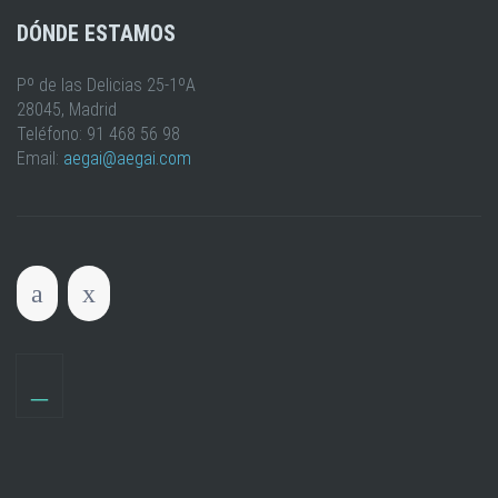
DÓNDE ESTAMOS
Pº de las Delicias 25-1ºA
28045, Madrid
Teléfono: 91 468 56 98
Email:
aegai@aegai.com