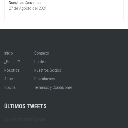
Nuestros Convenios
27 de Agosto del 2024
Inicio
Contacto
¿Por qué?
Perfiles
Nosotros
Nuestros Socios
Asóciate
Descúbrenos
Socios
Términos y Condiciones
ÚLTIMOS TWEETS
Loading tweets by @aegai...